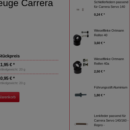
euge Carrera
Schleiferfedern passend
für Carrera Servo 140
0,24 € *
Wieselflinke Ortmann
Reifen 40
3,60 € *
tückpreis
Wieselflinke Ortmann
Reifen 40a
1,95 € *
rtikelgewicht: 20 g
2,50 € *
0,95 € *
rtikelgewicht: 20 g
Führungsstift Aluminium
1,80 € *
Warenkorb
Lenkfeder passend für
Carrera Servo 140/160 -
Repro -