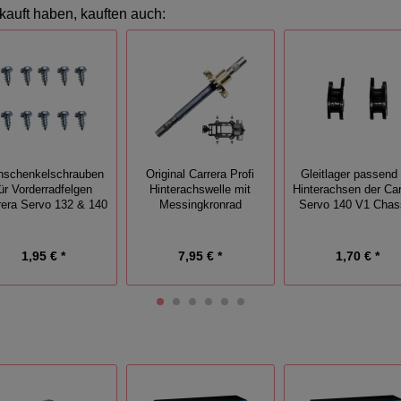
kauft haben, kauften auch:
hschenkelschrauben
Original Carrera Profi
Gleitlager passend 
für Vorderradfelgen
Hinterachswelle mit
Hinterachsen der Car
rera Servo 132 & 140
Messingkronrad
Servo 140 V1 Chas
1,95 € *
7,95 € *
1,70 € *