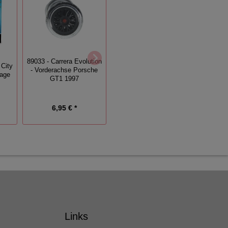
89033 - Carrera Evolution
City
Wieselflinke Ortmann
Wiese
- Vorderachse Porsche
rage
Slicks 40m
GT1 1997
6,95 € *
3,60 € *
Links