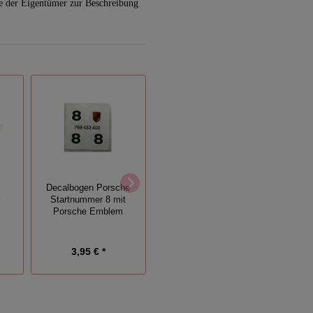
e der Eigentümer zur Beschreibung
Decalbogen Porsche
LED Ersatz Glühlampe
Ersat
l
Startnummer 8 mit
mit Steckfassung für
Ste
Porsche Emblem
Flutlichtmasten
Fl
3,95 € *
2,20 € *