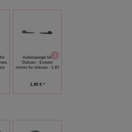
REPRO Achsschenkel
für
Außenspiegel für
4 Paar 
passend für V1
rera
Slotcars - Exterior
für Car
Fahrzeuge der Carrera
sis
mirrors for slotcars - 1:43
S
Servo 140
1,95 € *
2,95 € *