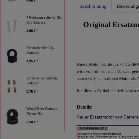
4,40 € *
Beschreibung
Bewertung
4 Führungsstifte für Slot
Original Ersatzm
City Slotcars
3,95 € *
Reifen für Slot City
Slotcars
1,95 € *
Dieser Motor wurde im 78475 BMW 3
wird von mir vor dem Versand getes
bauen will, kann diesen Motor als 
Schleifer für Slot City
Slotcars
Bei diesem Artikel handelt es sich
0,70 € *
Details:
Wieselflinke Ortmann
Reifen 48g
Neuer Ersatzmotor von Carrer
2,50 € *