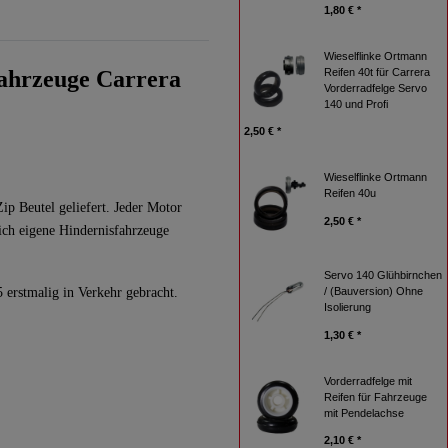
1,80 € *
Wieselflinke Ortmann
fahrzeuge Carrera
Reifen 40t für Carrera
Vorderradfelge Servo
140 und Profi
2,50 € *
Wieselflinke Ortmann
Reifen 40u
p Beutel geliefert. Jeder Motor
2,50 € *
ich eigene Hindernisfahrzeuge
Servo 140 Glühbirnchen
 erstmalig in Verkehr gebracht.
/ (Bauversion) Ohne
Isolierung
1,30 € *
Vorderradfelge mit
Reifen für Fahrzeuge
mit Pendelachse
2,10 € *