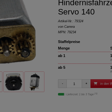
Hindernisfahrz
Servo 140
Artikel-Nr.:
79324
von
Carrera
MPN: 79234
Staffelpreise
Menge
S
ab 1
1
A
ab 5
1
A
in den 
[*2]
Lieferzeit: 1 bis 3 Tage