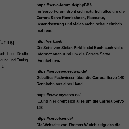
https://servo-forum.de/phpBB3/
Im Servo Forum dreht sich natürlich alles um die
Carrera Servo Rennbahnen, Reparatur,
Instandsetzung und vieles mehr, schaut einfach
mal rein.
Tuning
http://oerk.net/
Die Seite von Stefan Pirkl bietet Euch auch viele
ch Tipps für alle
Informationen rund um die Carrera Servo
igung und Tuning
Rennbahnen.
ft.
https://servospedeedway.de/
Geballtes Fachwissen über die Carrera Servo 140
Rennbahn aus einer Hand.
https://www.myservo.de/
....und hier dreht sich alles um die Carrera Servo
132.
https://servobaer.de/
Die Webseite von Thomas Wittich zeigt das die