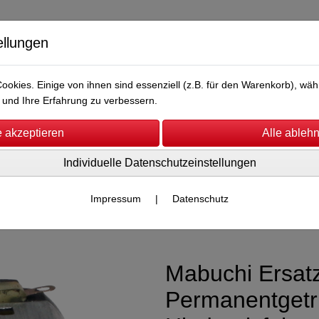
ellungen
okies. Einige von ihnen sind essenziell (z.B. für den Warenkorb), w
und Ihre Erfahrung zu verbessern.
Individuelle Datenschutzeinstellungen
Hip Shot Toys
Reifen
SCB Schleifer
Sale %
Impressum
|
Datenschutz
rsatzteile
Mabuchi Ersat
Permanentgetri