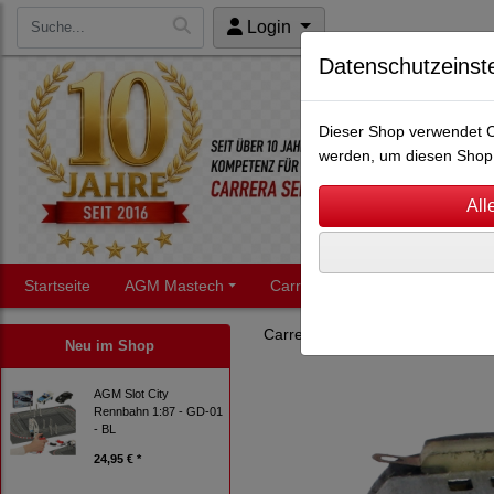
Login
Datenschutzeinst
Dieser Shop verwendet Co
werden, um diesen Shop 
Startseite
AGM Mastech
Carrera Servo
Carrera
Carrera Servo
Servo 140
E
Neu im Shop
AGM Slot City
Rennbahn 1:87 - GD-01
- BL
24,95 € *