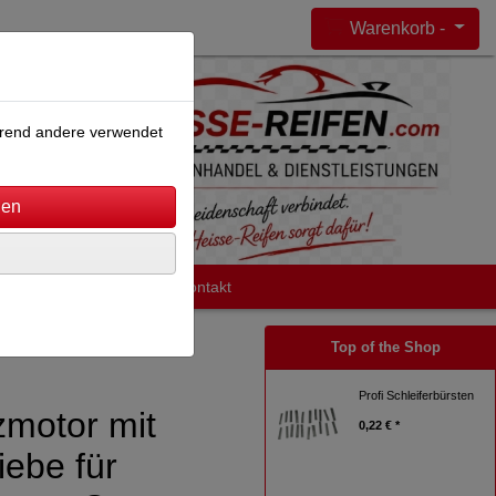
Warenkorb -
ährend andere verwendet
Impressum
AGB
Kontakt
Top of the Shop
Profi Schleiferbürsten
zmotor mit
0,22 € *
ebe für