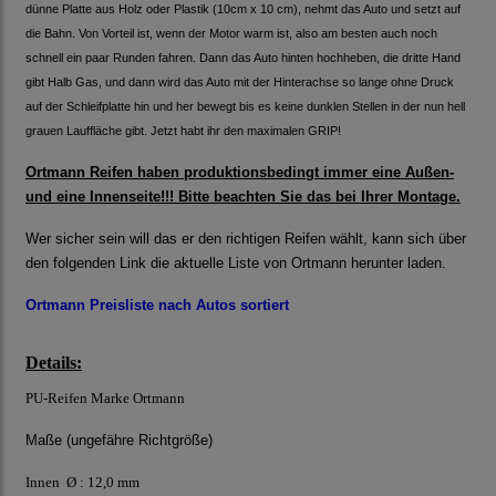
dünne Platte aus Holz oder Plastik (10cm x 10 cm), nehmt das Auto und setzt auf
die Bahn. Von Vorteil ist, wenn der Motor warm ist, also am besten auch noch
schnell ein paar Runden fahren. Dann das Auto hinten hochheben, die dritte Hand
gibt Halb Gas, und dann wird das Auto mit der Hinterachse so lange ohne Druck
auf der Schleifplatte hin und her bewegt bis es keine dunklen Stellen in der nun hell
grauen Lauffläche gibt. Jetzt habt ihr den maximalen GRIP!
Ortmann Reifen haben produktionsbedingt immer eine Außen-
und eine Innenseite!!! Bitte beachten Sie das bei Ihrer Montage.
Wer sicher sein will das er den richtigen Reifen wählt, kann sich über
den folgenden Link die aktuelle Liste von Ortmann herunter laden.
Ortmann Preisliste nach Autos sortiert
Details:
PU-Reifen Marke Ortmann
Maße (ungefähre Richtgröße)
Innen Ø : 12,0 mm