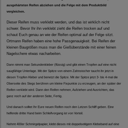
ausgehärteten Reifen abziehen und die Felge mit dem Produktbild
vergleichen.
Dieser Reifen muss verklebt werden, und das ist wirklich nicht
schwer. Bevor Ihr ihn verklebt zieht die Reifen trocken auf und
schaut Euch genau an wie der Reifen optimal auf der Felge sitzt.
Ortmann Reifen haben eine hohe Passgenauigkeit. Bei Reifen der
kleinen Baugrößen muss man die Gießüberstände mit einer feinen
Nagelschere etwas nacharbeiten.
Dann nimmt man Sekundenkleber (flüssig) und gibt einen Tropfen auf eine nicht
saugfähige Unterlage. Mit der Spitze von einem Zahnstocher taucht ihr jetzt in
diesen Tropfen Kleber und benetzt die Spitze. Mit der Spitze jetzt 3- bis 4-mal die
Oberseite des Stegs berühren um kleine Fixpunkte zu erzeugen, an der später der
Reifen verklebt wird. Dann den Reifen nehmen, Aufziehen und Ausrichten, das
ganz noch auf der anderen Seite, Fertig.
Und danach solltet Ihr Eure neuen Reifen noch den Letzen Schliff geben. Eine
helfende dritte Hand beim Schleifvorgang ist von Vorteil.
Nehmt 400er Schmirgelpapier, klebt dieses mit doppelseitigem Klebeband auf eine