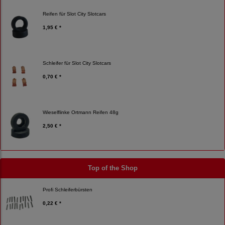
Reifen für Slot City Slotcars
1,95 € *
Schleifer für Slot City Slotcars
0,70 € *
Wieselflinke Ortmann Reifen 48g
2,50 € *
Top of the Shop
Profi Schleiferbürsten
0,22 € *