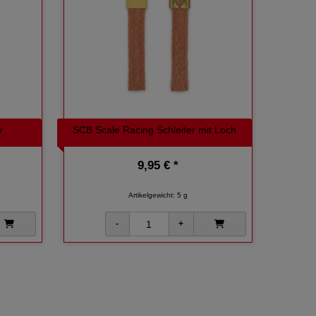
y
SCB Scale Racing Schleifer mit Loch
9,95 € *
Artikelgewicht: 5 g