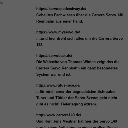
ft.
https://servospedeedway.de/
Geballtes Fachwissen über die Carrera Servo 140
Rennbahn aus einer Hand.
https://www.myservo.de/
....und hier dreht sich alles um die Carrera Servo
132.
https://servobaer.de/
Die Webseite von Thomas Wittich zeigt das die
Carrera Servo Rennbahn ein ganz besonderes
System war und ist.
http://www.rufus-race.de/
...für mich einer der begnadetsten Schrauber,
Tuner und Tüftler der Servo Szene; geht nicht
gibt es nicht; Tieferlegung extrem.
http://www.carrera140.de/
Und Herr Jens Meutner hat hier der Servo 140
durch seine Auflistungen einen großen Dienst