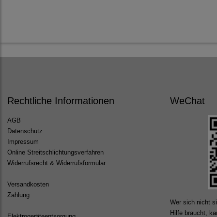
Rechtliche Informationen
WeChat
AGB
Datenschutz
Impressum
Online Streitschlichtungsverfahren
Widerrufsrecht & Widerrufsformular
Versandkosten
Zahlung
Wer sich nicht si
Hilfe braucht, k
Elektrogeräteentsorgung