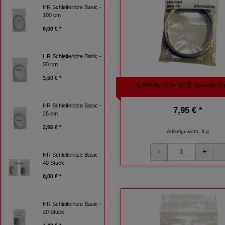
HR Schleiferlitze Basic -
100 cm
6,00 € *
HR Schleiferlitze Basic -
50 cm
3,50 € *
Schleiferlitze SCB Special D
HR Schleiferlitze Basic -
7,95 € *
25 cm
2,95 € *
Artikelgewicht: 3 g
HR Schleiferlitze Basic -
40 Stück
8,00 € *
HR Schleiferlitze Basic -
20 Stück