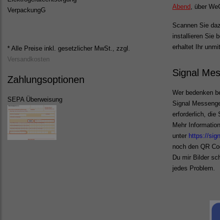
Abend
, über WeC
VerpackungG
Scannen Sie daz
installieren Sie
erhaltet Ihr unmi
* Alle Preise inkl. gesetzlicher MwSt., zzgl.
Versandkosten
Signal Me
Zahlungsoptionen
Wer bedenken be
SEPA Überweisung
Signal Messenger
erforderlich, di
Mehr Informatio
unter
https://sig
noch den QR Co
Du mir Bilder s
jedes Problem.