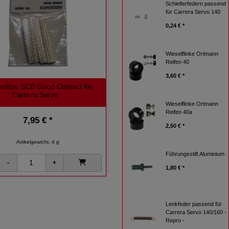
Schleiferfedern passend
für Carrera Servo 140
0,24 € *
Wieselflinke Ortmann
Reifen 40
3,60 € *
ferlitze SCB Good Contact für
Carrera Servo
Wieselflinke Ortmann
Reifen 40a
7,95 € *
2,50 € *
Artikelgewicht: 4 g
Führungsstift Aluminium
1,80 € *
Lenkfeder passend für
Carrera Servo 140/160 -
Repro -