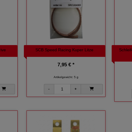
rive
SCB Speed Racing Kuper Litze
Schlei
7,95 € *
Artikelgewicht: 5 g