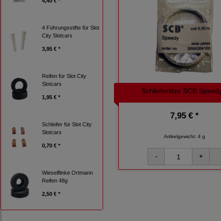
4,40 € *
4 Führungsstifte für Slot
City Slotcars
3,95 € *
Reifen für Slot City
Slotcars
Schleiferlitze SCB Speed
1,95 € *
7,95 € *
Schleifer für Slot City
Slotcars
Artikelgewicht: 4 g
0,70 € *
Wieselflinke Ortmann
Reifen 48g
2,50 € *