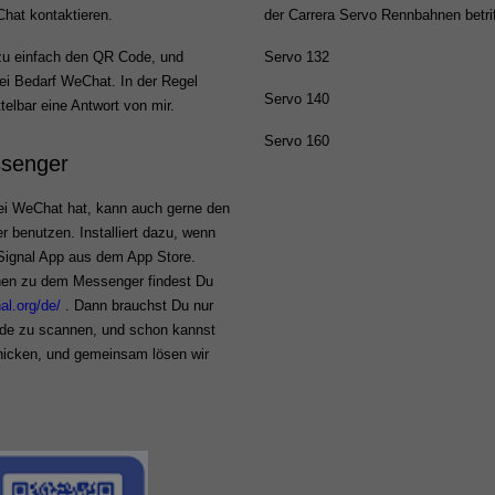
hat kontaktieren.
der Carrera Servo Rennbahnen betrif
u einfach den QR Code, und
Servo 132
 bei Bedarf WeChat. In der Regel
Servo 140
ttelbar eine Antwort von mir.
Servo 160
ssenger
i WeChat hat, kann auch gerne den
 benutzen. Installiert dazu, wenn
e Signal App aus dem App Store.
nen zu dem Messenger findest Du
nal.org/de/
. Dann brauchst Du nur
de zu scannen, und schon kannst
chicken, und gemeinsam lösen wir