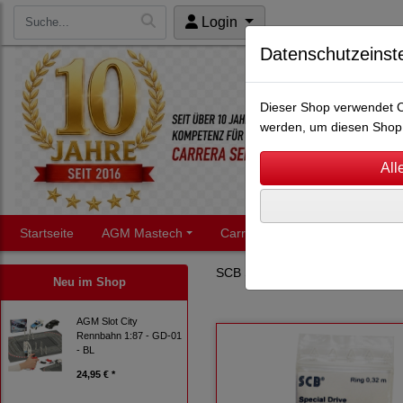
Login
Datenschutzeinst
Dieser Shop verwendet Co
werden, um diesen Shop 
Startseite
AGM Mastech
Carrera Servo
Carrera
SCB Schleifer
1:32
Neu im Shop
AGM Slot City
Rennbahn 1:87 - GD-01
- BL
24,95 € *