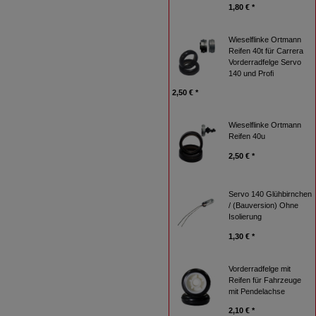
1,80 € *
Wieselflinke Ortmann
Reifen 40t für Carrera
Vorderradfelge Servo
140 und Profi
2,50 € *
Wieselflinke Ortmann
Reifen 40u
2,50 € *
Servo 140 Glühbirnchen
/ (Bauversion) Ohne
Isolierung
1,30 € *
Vorderradfelge mit
Reifen für Fahrzeuge
mit Pendelachse
2,10 € *