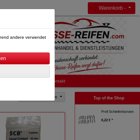
Warenkorb -
ährend andere verwendet
Impressum
AGB
Kontakt
Sortierung wählen
Top of the Shop
Profi Schleiferbürsten
0,22 € *