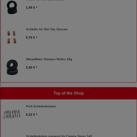
1,95 € *
Schleifer für Slot City Slotcars
0,70 € *
Wieselflinke Ortmann Reifen 48g
2,50 € *
Top of the Shop
Profi Schleiferbürsten
0,22 € *
Schleiferfedern passend für Carrera Servo 140