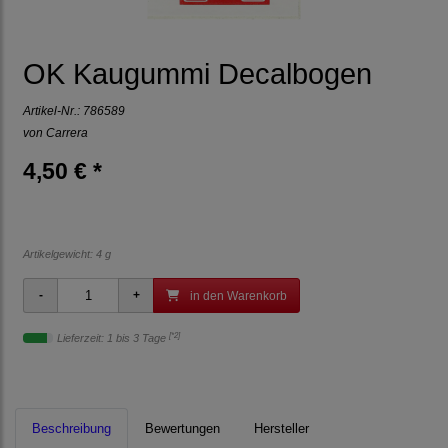
OK Kaugummi Decalbogen
Artikel-Nr.:
786589
von
Carrera
4,50 € *
Artikelgewicht: 4 g
in den Warenkorb
[*2]
Lieferzeit: 1 bis 3 Tage
Beschreibung
Bewertungen
Hersteller