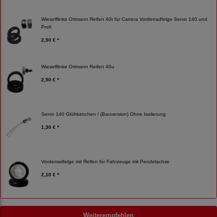
Wieselflinke Ortmann Reifen 40t für Carrera Vorderradfelge Servo 140 und
Profi
2,50 € *
Wieselflinke Ortmann Reifen 40u
2,50 € *
Servo 140 Glühbirnchen / (Bauversion) Ohne Isolierung
1,30 € *
Vorderradfelge mit Reifen für Fahrzeuge mit Pendelachse
2,10 € *
Weiterempfehlen