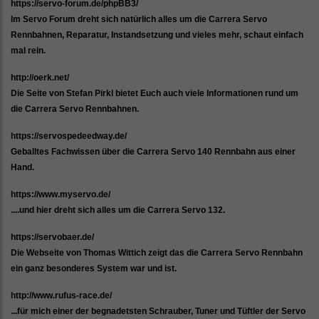
https://servo-forum.de/phpBB3/
Im Servo Forum dreht sich natürlich alles um die Carrera Servo
Rennbahnen, Reparatur, Instandsetzung und vieles mehr, schaut einfach
mal rein.
http://oerk.net/
Die Seite von Stefan Pirkl bietet Euch auch viele Informationen rund um
die Carrera Servo Rennbahnen.
https://servospedeedway.de/
Geballtes Fachwissen über die Carrera Servo 140 Rennbahn aus einer
Hand.
https://www.myservo.de/
....und hier dreht sich alles um die Carrera Servo 132.
https://servobaer.de/
Die Webseite von Thomas Wittich zeigt das die Carrera Servo Rennbahn
ein ganz besonderes System war und ist.
http://www.rufus-race.de/
...für mich einer der begnadetsten Schrauber, Tuner und Tüftler der Servo