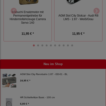
Mabuchi Ersatzmotor mit
Permanentgetriebe für
AGM Slot City Slotcar - Audi R8
Hindernisfahrzeuge Carrera
LMS - 1:87 - Weiß/Grau
Servo 140
11,95 € *
11,95 € *
Neu im Shop
AGM Slot City Rennbahn 1:87 - GD-01 - BL
24,95 € *
HR Schleiferlitze Basic - 100 cm
6,00 € *