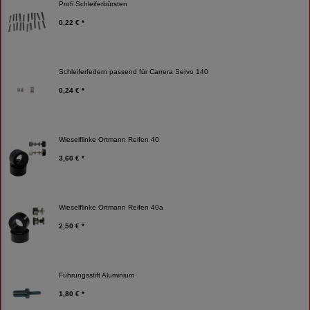
Profi Schleiferbürsten
0,22 € *
Schleiferfedern passend für Carrera Servo 140
0,24 € *
Wieselflinke Ortmann Reifen 40
3,60 € *
Wieselflinke Ortmann Reifen 40a
2,50 € *
Führungsstift Aluminium
1,80 € *