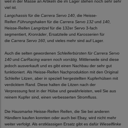
weil in der Masse an Artikeln die im Lager stehen noch sehr sehr
viel ist.
Langchassis
für die
Carrera Servo 140
, die Heisse-
Reifen
Führungshaken
für die
Carrera Servo 132
und
140
,
Heisse-Reifen
Langritzel
für die 132er Servo 3-fach
segmentiert,
Kronräder
, Ersatzteile und
Karosserien
für
die
Carrera Servo 160
,
und vieles mehr sind auf Lager.
Auch die selten gewordenen
Schleiferbürsten für Carrera Servo
140
und
CarRacing waren noch vorrätig
. Mittlerweile sind diese
jedoch ausverkauft und es gibt einen Nachbau der sehr gut
funktioniert. Als Heisse-Reifen Nachproduktion mit den Original
Schleifer Litzen, aber in speziell hergestellten Kupferhülsen mit
verdicktem Rand. Diese halten die Litzen nach der
Verpressung fest in der Hülse und gewährleisten, weil Sie aus
reinem Kupfer sind, einen verbesserten Stromfluss.
Die Hausmarke Heisse-Reifen Reifen, die Sie bei anderen
Händlern kaufen konnten oder auch bei Ebay, wird nicht mehr
weiter verfolgt. Als erstklassigen Ersatz gibt es dafür
Wieselflinke