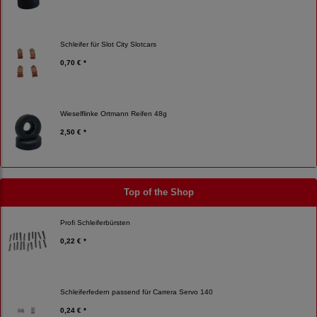
Schleifer für Slot City Slotcars
0,70 € *
Wieselflinke Ortmann Reifen 48g
2,50 € *
Top of the Shop
Profi Schleiferbürsten
0,22 € *
Schleiferfedern passend für Carrera Servo 140
0,24 € *