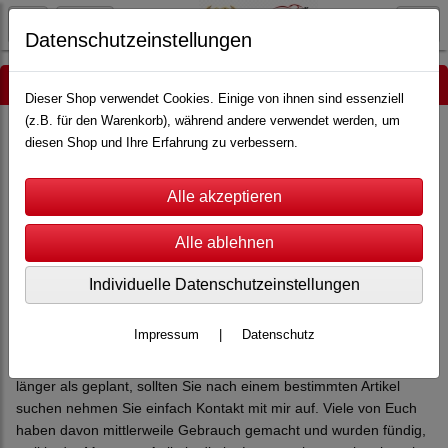
Datenschutzeinstellungen
Anfänge und Zielsetzung
Dieser Shop verwendet Cookies. Einige von ihnen sind essenziell
(z.B. für den Warenkorb), während andere verwendet werden, um
diesen Shop und Ihre Erfahrung zu verbessern.
Viele
Carreraristi
kennen sicherlich noch den Online Shop unter
seiner alten Webadresse www.heisse-reifen.de.
Der Online Shop
www.heisse-reifen.com
knüpft an die
Philosophie des alten Shops an, und hat sich auf die Carrera
Servo Rennbahnen spezialisiert. Damals wie heute erwarten
Sie eine Vielzahl an Ersatzteilen für die unterschiedlichsten
Individuelle Datenschutzeinstellungen
Systeme an. Aus jeder Artikelbeschreibung ist ersichtlich, ob es
sich um Neu- oder Gebrauchtware handelt.
Impressum
|
Datenschutz
Ich betreibe den Shop im Nebenerwerb, und habe noch weitere
Verpflichtungen. Deshalb dauert das Einstellen der Produkte
länger als geplant, sollten Sie nach einem bestimmten Artikel
suchen nehmen Sie einfach Kontakt mit mir auf. Viele von Euch
haben davon mittlerweile Gebrauch gemacht und wurden fündig,