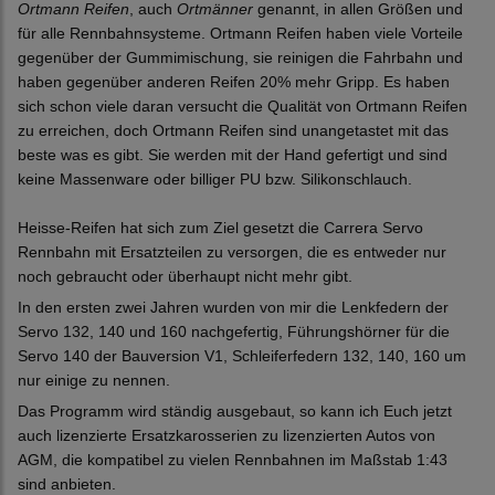
Ortmann Reifen
, auch
Ortmänner
genannt, in allen Größen und
für alle Rennbahnsysteme. Ortmann Reifen haben viele Vorteile
gegenüber der Gummimischung, sie reinigen die Fahrbahn und
haben gegenüber anderen Reifen 20% mehr Gripp. Es haben
sich schon viele daran versucht die Qualität von Ortmann Reifen
zu erreichen, doch Ortmann Reifen sind unangetastet mit das
beste was es gibt. Sie werden mit der Hand gefertigt und sind
keine Massenware oder billiger PU bzw. Silikonschlauch.
Heisse-Reifen hat sich zum Ziel gesetzt die Carrera Servo
Rennbahn mit Ersatzteilen zu versorgen, die es entweder nur
noch gebraucht oder überhaupt nicht mehr gibt.
In den ersten zwei Jahren wurden von mir die Lenkfedern der
Servo 132, 140 und 160 nachgefertig, Führungshörner für die
Servo 140 der Bauversion V1, Schleiferfedern 132, 140, 160 um
nur einige zu nennen.
Das Programm wird ständig ausgebaut, so kann ich Euch jetzt
auch lizenzierte Ersatzkarosserien zu lizenzierten Autos von
AGM, die kompatibel zu vielen Rennbahnen im Maßstab 1:43
sind anbieten.