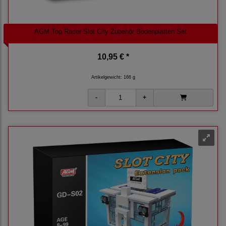
AGM Top Racer Slot City Zubehör Bodenplatten Set
10,95 € *
Artikelgewicht: 166 g