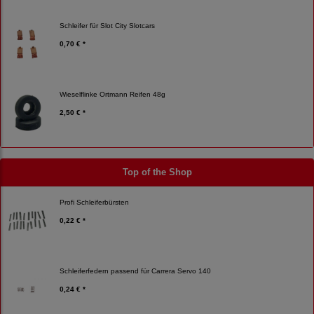
Schleifer für Slot City Slotcars
0,70 € *
Wieselflinke Ortmann Reifen 48g
2,50 € *
Top of the Shop
Profi Schleiferbürsten
0,22 € *
Schleiferfedern passend für Carrera Servo 140
0,24 € *