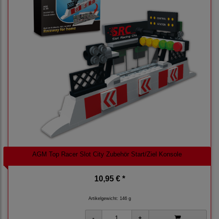
AGM Top Racer Slot City Zubehör Start/Ziel Konsole
10,95 € *
Artikelgewicht: 146 g