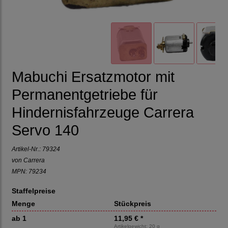
Mabuchi Ersatzmotor mit
Permanentgetriebe für
Hindernisfahrzeuge Carrera
Servo 140
Artikel-Nr.:
79324
von
Carrera
MPN: 79234
Staffelpreise
Menge
Stückpreis
ab 1
11,95 € *
Artikelgewicht: 20 g