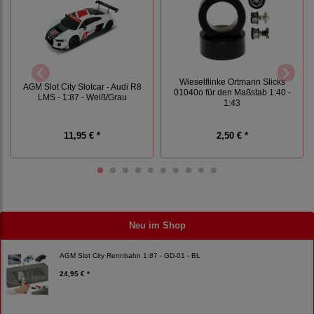
Wieselflinke Ortmann Slicks
AGM Slot City Slotcar - Audi R8
01040o für den Maßstab 1:40 -
LMS - 1:87 - Weiß/Grau
1:43
11,95 € *
2,50 € *
Neu im Shop
AGM Slot City Rennbahn 1:87 - GD-01 - BL
24,95 € *