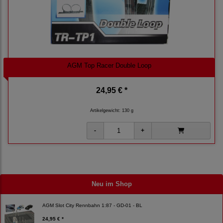
AGM Top Racer Double Loop
24,95 € *
Artikelgewicht: 130 g
Neu im Shop
AGM Slot City Rennbahn 1:87 - GD-01 - BL
24,95 € *