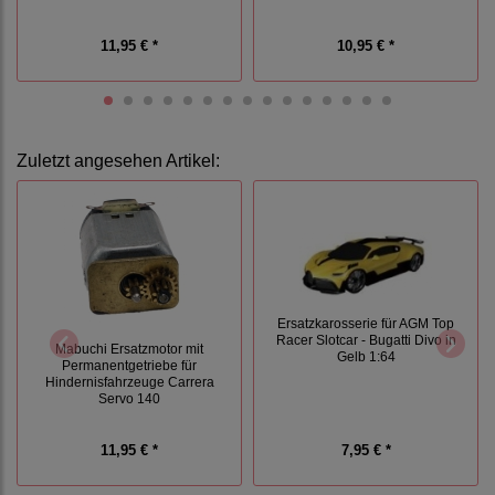
11,95 € *
10,95 € *
Zuletzt angesehen Artikel:
Ersatzkarosserie für AGM Top
Racer Slotcar - Bugatti Divo in
Mabuchi Ersatzmotor mit
Gelb 1:64
Permanentgetriebe für
Hindernisfahrzeuge Carrera
Servo 140
11,95 € *
7,95 € *