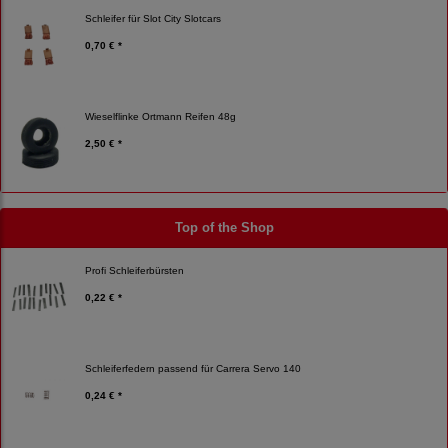
Schleifer für Slot City Slotcars
0,70 € *
Wieselflinke Ortmann Reifen 48g
2,50 € *
Top of the Shop
Profi Schleiferbürsten
0,22 € *
Schleiferfedern passend für Carrera Servo 140
0,24 € *