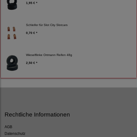
1,95 € *
Schleifer für Slot City Slotcars
0,70 € *
Wieselflinke Ortmann Reifen 48g
2,50 € *
Rechtliche Informationen
AGB
Datenschutz