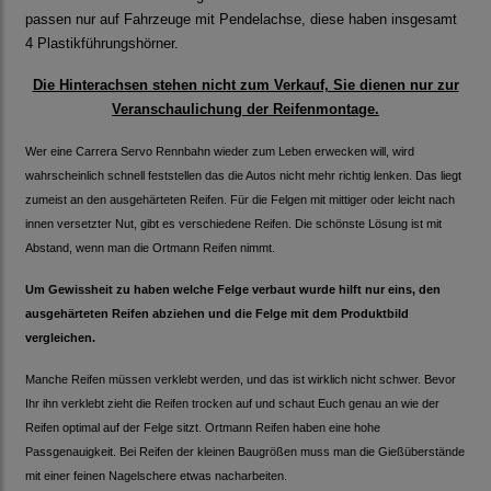
passen nur auf Fahrzeuge mit Pendelachse, diese haben insgesamt
4 Plastikführungshörner.
Die Hinterachsen stehen nicht zum Verkauf, Sie dienen nur zur
Veranschaulichung der Reifenmontage.
Wer eine Carrera Servo Rennbahn wieder zum Leben erwecken will, wird
wahrscheinlich schnell feststellen das die Autos nicht mehr richtig lenken. Das liegt
zumeist an den ausgehärteten Reifen. Für die Felgen mit mittiger oder leicht nach
innen versetzter Nut, gibt es verschiedene Reifen. Die schönste Lösung ist mit
Abstand, wenn man die Ortmann Reifen nimmt.
Um Gewissheit zu haben welche Felge verbaut wurde hilft nur eins, den
ausgehärteten Reifen abziehen und die Felge mit dem Produktbild
vergleichen.
Manche Reifen müssen verklebt werden, und das ist wirklich nicht schwer. Bevor
Ihr ihn verklebt zieht die Reifen trocken auf und schaut Euch genau an wie der
Reifen optimal auf der Felge sitzt. Ortmann Reifen haben eine hohe
Passgenauigkeit. Bei Reifen der kleinen Baugrößen muss man die Gießüberstände
mit einer feinen Nagelschere etwas nacharbeiten.