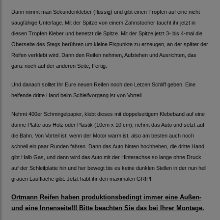
Dann nimmt man Sekundenkleber (flüssig) und gibt einen Tropfen auf eine nicht
saugfähige Unterlage. Mit der Spitze von einem Zahnstocher taucht ihr jetzt in
diesen Tropfen Kleber und benetzt die Spitze. Mit der Spitze jetzt 3- bis 4-mal die
Oberseite des Stegs berühren um kleine Fixpunkte zu erzeugen, an der später der
Reifen verklebt wird. Dann den Reifen nehmen, Aufziehen und Ausrichten, das
ganz noch auf der anderen Seite, Fertig.
Und danach solltet Ihr Eure neuen Reifen noch den Letzen Schliff geben. Eine
helfende dritte Hand beim Schleifvorgang ist von Vorteil.
Nehmt 400er Schmirgelpapier, klebt dieses mit doppelseitigem Klebeband auf eine
dünne Platte aus Holz oder Plastik (10cm x 10 cm), nehmt das Auto und setzt auf
die Bahn. Von Vorteil ist, wenn der Motor warm ist, also am besten auch noch
schnell ein paar Runden fahren. Dann das Auto hinten hochheben, die dritte Hand
gibt Halb Gas, und dann wird das Auto mit der Hinterachse so lange ohne Druck
auf der Schleifplatte hin und her bewegt bis es keine dunklen Stellen in der nun hell
grauen Lauffläche gibt. Jetzt habt ihr den maximalen GRIP!
Ortmann Reifen haben produktionsbedingt immer eine Außen-
und eine Innenseite!!! Bitte beachten Sie das bei Ihrer Montage.