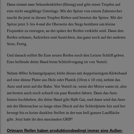
Dann nimmt man Sekundenkleber (flüssig) und gibt einen Tropfen auf
eine nicht saugfähige Unterlage. Mit der Spitze von einem Zahnstocher
taucht ihr jetzt in diesen Tropfen Kleber und benetzt die Spitze. Mit der
Spitze jetzt 3- bis 4-mal die Oberseite des Stegs berühren um kleine
Fixpunkte zu erzeugen, an der später der Reifen verklebt wird. Dann den
Reifen nehmen, Aufziehen und Ausrichten, das ganz noch auf der anderen
Seite, Fertig.
Und danach solltet Ihr Eure neuen Reifen noch den Letzen Schliff geben.
Eine helfende dritte Hand beim Schleifvorgang ist von Vorteil.
Nehmt 400er Schmirgelpapier, klebt dieses mit doppelseitigem Klebeband
auf eine dünne Platte aus Holz oder Plastik (10cm x 10 cm), nehmt das
Auto und setzt auf die Bahn. Von Vorteil ist, wenn der Motor warm ist, also
am besten auch noch schnell ein paar Runden fahren. Dann das Auto
hinten hochheben, die dritte Hand gibt Halb Gas, und dann wird das Auto
mit der Hinterachse so lange ohne Druck auf der Schleifplatte hin und her
bewegt bis es keine dunklen Stellen in der nun hell grauen Lauffläche
gibt. Jetzt habt ihr den maximalen GRIP!
Ortmann Reifen haben produktionsbedingt immer eine Außen-