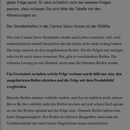
glatte Felge passt. Er wird sicherlich noch bei weiteren Felgen
passen, dazu schauen Sie sich bitte die Tabelle mit den
Abmessungen an.
Der Standardreifen in der Carrera Servo Szene ist der
01040a
.
Wer eine Carrera Servo Rennbahn wieder zum Leben erwecken will, wird
wahrscheinlich schnell feststellen das die Autos nicht mehr richtig lenken.
Das liegt zumeist an den ausgehärteten Reifen. Für die Felgen mit mittiger
oder leicht nach innen versetzter Nut, gibt es verschiedene Reifen. Die
schönste Lösung ist mit Abstand, wenn man die Ortmann Reifen nimmt.
Um Gewissheit zu haben welche Felge verbaut wurde hilft nur eins, den
ausgehärteten Reifen abziehen und die Felge mit dem Produktbild
vergleichen.
Manche Reifen müssen verklebt werden, und das ist wirklich nicht schwer.
Bevor Ihr ihn verklebt zieht die Reifen trocken auf und schaut Euch genau
an wie der Reifen optimal auf der Felge sitzt. Ortmann Reifen haben eine
hohe Passgenauigkeit. Bei Reifen der kleinen Baugrößen muss man die
Gießüberstände mit einer feinen Nagelschere etwas nacharbeiten.