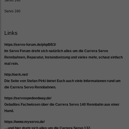
Servo 140
Servo 160
Links
https://servo-forum.de/phpBB3/
Im Servo Forum dreht sich natürlich alles um die Carrera Servo
Rennbahnen, Reparatur, Instandsetzung und vieles mehr, schaut einfach
mal rein.
http://oerk.net/
Die Seite von Stefan Pirkl bietet Euch auch viele Informationen rund um
die Carrera Servo Rennbahnen.
https://servospedeedway.de/
Geballtes Fachwissen über die Carrera Servo 140 Rennbahn aus einer
Hand.
https://www.myservo.de/
....und hier dreht sich alles um die Carrera Servo 132.