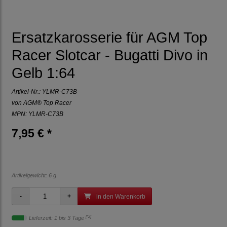
Ersatzkarosserie für AGM Top
Racer Slotcar - Bugatti Divo in
Gelb 1:64
Artikel-Nr.:
YLMR-C73B
von
AGM® Top Racer
MPN: YLMR-C73B
7,95 € *
Artikelgewicht: 6 g
in den Warenkorb
[*2]
Lieferzeit: 1 bis 3 Tage