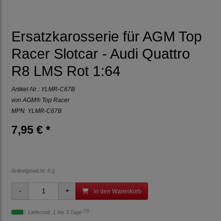
Ersatzkarosserie für AGM Top
Racer Slotcar - Audi Quattro
R8 LMS Rot 1:64
Artikel-Nr.:
YLMR-C67B
von
AGM® Top Racer
MPN: YLMR-C67B
7,95 € *
Artikelgewicht: 6 g
in den Warenkorb
[*2]
Lieferzeit: 1 bis 3 Tage