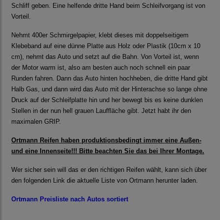
Schliff geben. Eine helfende dritte Hand beim Schleifvorgang ist von
Vorteil.
Nehmt 400er Schmirgelpapier, klebt dieses mit doppelseitigem
Klebeband auf eine dünne Platte aus Holz oder Plastik (10cm x 10
cm), nehmt das Auto und setzt auf die Bahn. Von Vorteil ist, wenn
der Motor warm ist, also am besten auch noch schnell ein paar
Runden fahren. Dann das Auto hinten hochheben, die dritte Hand gibt
Halb Gas, und dann wird das Auto mit der Hinterachse so lange ohne
Druck auf der Schleifplatte hin und her bewegt bis es keine dunklen
Stellen in der nun hell grauen Lauffläche gibt. Jetzt habt ihr den
maximalen GRIP.
Ortmann Reifen haben produktionsbedingt immer eine Außen-
und eine Innenseite!!! Bitte beachten Sie das bei Ihrer Montage.
Wer sicher sein will das er den richtigen Reifen wählt, kann sich über
den folgenden Link die aktuelle Liste von Ortmann herunter laden.
Ortmann Preisliste nach Autos sortiert