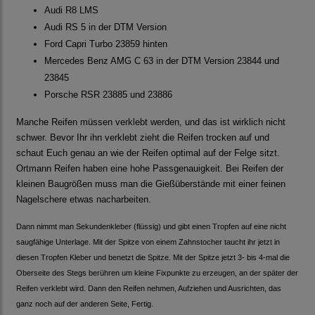
Audi R8 LMS
Audi RS 5 in der DTM Version
Ford Capri Turbo 23859 hinten
Mercedes Benz AMG C 63 in der DTM Version 23844 und
23845
Porsche RSR 23885 und 23886
Manche Reifen müssen verklebt werden, und das ist wirklich nicht
schwer. Bevor Ihr ihn verklebt zieht die Reifen trocken auf und
schaut Euch genau an wie der Reifen optimal auf der Felge sitzt.
Ortmann Reifen haben eine hohe Passgenauigkeit. Bei Reifen der
kleinen Baugrößen muss man die Gießüberstände mit einer feinen
Nagelschere etwas nacharbeiten.
Dann nimmt man Sekundenkleber (flüssig) und gibt einen Tropfen auf eine nicht
saugfähige Unterlage. Mit der Spitze von einem Zahnstocher taucht ihr jetzt in
diesen Tropfen Kleber und benetzt die Spitze. Mit der Spitze jetzt 3- bis 4-mal die
Oberseite des Stegs berühren um kleine Fixpunkte zu erzeugen, an der später der
Reifen verklebt wird. Dann den Reifen nehmen, Aufziehen und Ausrichten, das
ganz noch auf der anderen Seite, Fertig.