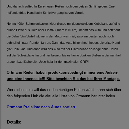
Und danach solltet Ihr Eure neuen Reifen noch den Letzen Schliff geben. Eine
helfende dritte Hand beim Schleifvorgang ist von Vorteil.
Nehmt 400er Schmirgelpapier, klebt dieses mit doppelseitigem Klebeband auf eine
dünne Platte aus Holz oder Plastik (10cm x 10 cm), nehmt das Auto und setzt auf
die Bahn. Von Vorteil ist, wenn der Motor warm ist, also am besten auch noch
schnell ein paar Runden fahren. Dann das Auto hinten hochheben, die dritte Hand
gibt Halb Gas, und dann wird das Auto mit der Hinterachse so lange ohne Druck
auf der Schleifplatte hin und her bewegt bis es keine dunklen Stellen in der nun hell
grauen Lauffläche gibt. Jetzt habt ihr den maximalen GRIP!
Ortmann Reifen haben produktionsbedingt immer eine Außen-
und eine Innenseite!!! Bitte beachten Sie das bei Ihrer Montage.
Wer sicher sein will das er den richtigen Reifen wählt, kann sich über
den folgenden Link die aktuelle Liste von Ortmann herunter laden.
Ortmann Preisliste nach Autos sortiert
Details: