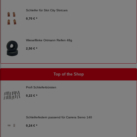
Schleifer für Slot City Slotcars
0,70 € *
Wieselflinke Ortmann Reifen 48g
2,50 € *
Top of the Shop
Profi Schleiferbürsten
0,22 € *
Schleiferfedern passend für Carrera Servo 140
0,24 € *