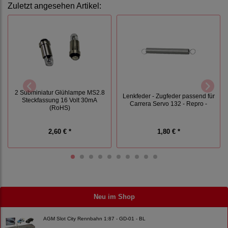
Zuletzt angesehen Artikel:
2 Subminiatur Glühlampe MS2.8
Lenkfeder - Zugfeder passend für
Steckfassung 16 Volt 30mA
Carrera Servo 132 - Repro -
(RoHS)
2,60 € *
1,80 € *
Neu im Shop
AGM Slot City Rennbahn 1:87 - GD-01 - BL