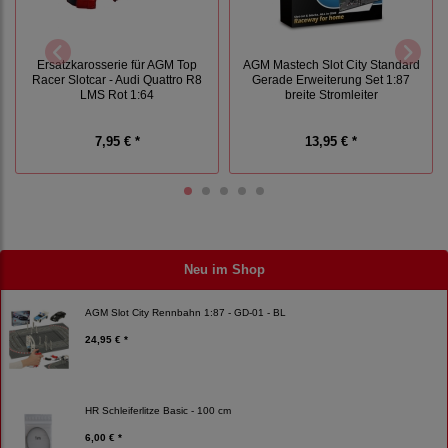
Ersatzkarosserie für AGM Top
AGM Mastech Slot City Standard
Racer Slotcar - Audi Quattro R8
Gerade Erweiterung Set 1:87
LMS Rot 1:64
breite Stromleiter
7,95 € *
13,95 € *
Neu im Shop
AGM Slot City Rennbahn 1:87 - GD-01 - BL
24,95 € *
HR Schleiferlitze Basic - 100 cm
6,00 € *