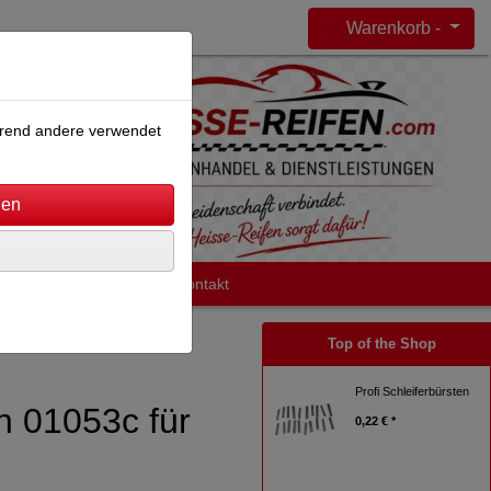
Warenkorb -
ährend andere verwendet
Impressum
AGB
Kontakt
Top of the Shop
Profi Schleiferbürsten
n 01053c für
0,22 € *