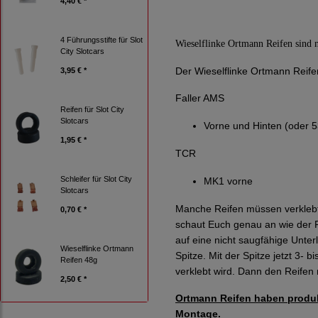
4,40 € *
4 Führungsstifte für Slot
Wieselflinke Ortmann Reifen sind 
City Slotcars
Der Wieselflinke Ortmann Reifen
3,95 € *
Faller AMS
Reifen für Slot City
Slotcars
Vorne und Hinten (oder 5
1,95 € *
TCR
Schleifer für Slot City
MK1 vorne
Slotcars
Manche Reifen müssen verklebt w
0,70 € *
schaut Euch genau an wie der R
auf eine nicht saugfähige Unter
Wieselflinke Ortmann
Spitze. Mit der Spitze jetzt 3-
Reifen 48g
verklebt wird. Dann den Reifen 
2,50 € *
Ortmann Reifen haben produkt
Montage.