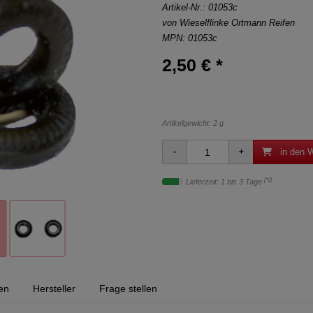
Artikel-Nr.:
01053c
von
Wieselflinke Ortmann Reifen
MPN: 01053c
2,50 € *
Artikelgewicht: 2 g
in den 
[*2]
Lieferzeit: 1 bis 3 Tage
en
Hersteller
Frage stellen