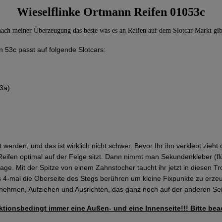
Wieselflinke Ortmann Reifen 01053c
nach meiner Überzeugung das beste was es an Reifen auf dem Slotcar Markt gib
 53c passt auf folgende Slotcars:
3a)
erden, und das ist wirklich nicht schwer. Bevor Ihr ihn verklebt zieht 
eifen optimal auf der Felge sitzt. Dann nimmt man Sekundenkleber (flü
lage. Mit der Spitze von einem Zahnstocher taucht ihr jetzt in diesen T
 bis 4-mal die Oberseite des Stegs berühren um kleine Fixpunkte zu erze
nehmen, Aufziehen und Ausrichten, das ganz noch auf der anderen Seite
ionsbedingt immer eine Außen- und eine Innenseite!!! Bitte beac