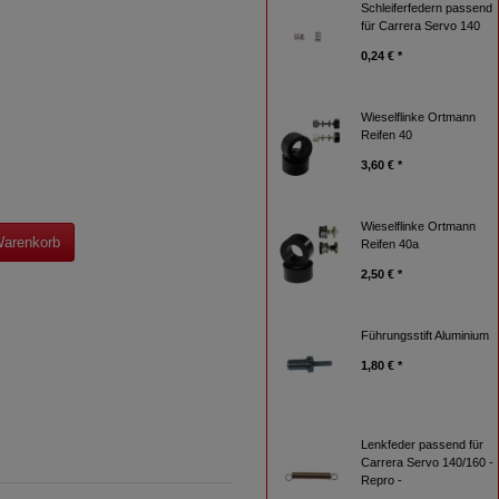
Schleiferfedern passend
für Carrera Servo 140
0,24 € *
Wieselflinke Ortmann
Reifen 40
3,60 € *
Wieselflinke Ortmann
Warenkorb
Reifen 40a
2,50 € *
Führungsstift Aluminium
1,80 € *
Lenkfeder passend für
Carrera Servo 140/160 -
Repro -