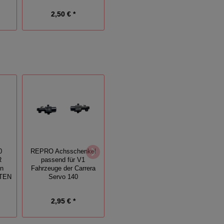
2,50 € *
2,50 € *
0
REPRO Achsschenkel
Vorderreifenersatz
10 Paa
R
passend für V1
passend für die schmale
pas
in
Fahrzeuge der Carrera
Felge mit Nut der Carrera
132/
STEN
Servo 140
Servo 160 Größe S
2,95 € *
1,30 € *