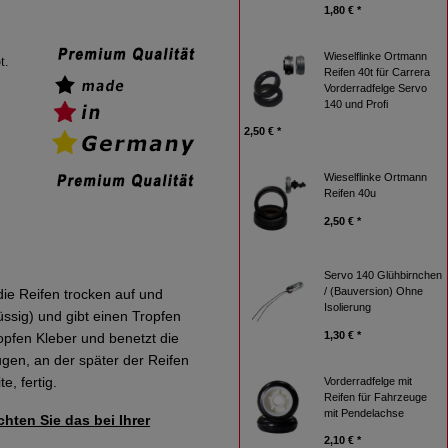
1,80 € *
Wieselflinke Ortmann
t.
Reifen 40t für Carrera
Vorderradfelge Servo
140 und Profi
2,50 € *
Wieselflinke Ortmann
Reifen 40u
2,50 € *
Servo 140 Glühbirnchen
/ (Bauversion) Ohne
die Reifen trocken auf und
Isolierung
ssig) und gibt einen Tropfen
1,30 € *
ropfen Kleber und benetzt die
ugen, an der später der Reifen
, fertig.
Vorderradfelge mit
Reifen für Fahrzeuge
mit Pendelachse
hten Sie das bei Ihrer
2,10 € *