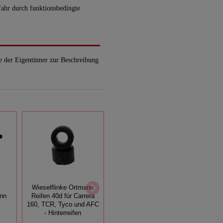
efahr durch funktionsbedingte
e der Eigentümer zur Beschreibung
Wieselflinke Ortmann
Wieselflinke Ortmann
ann
Reifen 40d für Carrera
Reifen 40e für Carrera
Wiese
160, TCR, Tyco und AFC
160, TCR, Tyco, Faller
- Hinterreifen
AFX - Vorderreifen