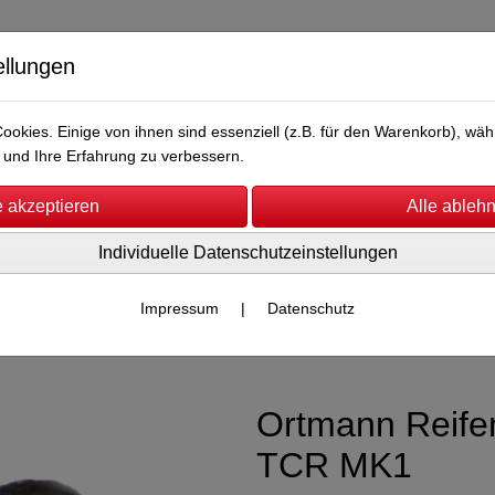
ellungen
okies. Einige von ihnen sind essenziell (z.B. für den Warenkorb), w
und Ihre Erfahrung zu verbessern.
Individuelle Datenschutzeinstellungen
Hip Shot Toys
Reifen
SCB Schleifer
Sale %
Impressum
|
Datenschutz
60
Ortmann Reife
TCR MK1