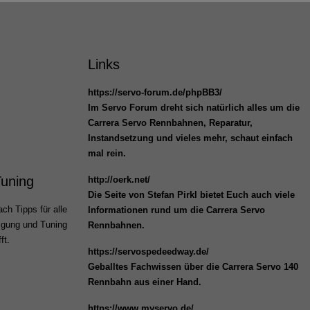
Links
https://servo-forum.de/phpBB3/
Im Servo Forum dreht sich natürlich alles um die
Carrera Servo Rennbahnen, Reparatur,
Instandsetzung und vieles mehr, schaut einfach
mal rein.
Tuning
http://oerk.net/
Die Seite von Stefan Pirkl bietet Euch auch viele
ch Tipps für alle
Informationen rund um die Carrera Servo
igung und Tuning
Rennbahnen.
ft.
https://servospedeedway.de/
Geballtes Fachwissen über die Carrera Servo 140
Rennbahn aus einer Hand.
https://www.myservo.de/