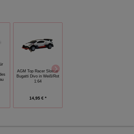
ür
81016 - Original
AGM Top Racer Slotcar
Achss
Hinterachse Carrera
des
Bugatti Divo in Weiß/Rot
Fa
Servo 140 Fahrzeuge mit
au
1:64
P
Pendelachse NEU !
14,95 € *
7,95 € *