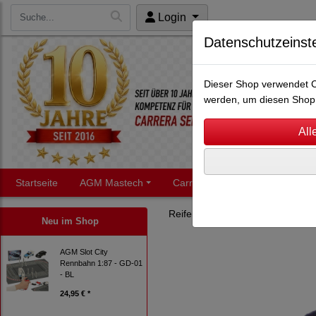
Login
Datenschutzeinst
Dieser Shop verwendet Co
werden, um diesen Shop 
Startseite
AGM Mastech
Carrera Servo
Carrera
Reifen
Ortmann Reifen
1:
Neu im Shop
AGM Slot City
Rennbahn 1:87 - GD-01
- BL
24,95 € *