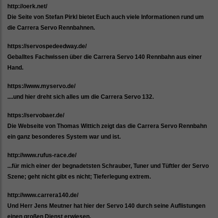
http://oerk.net/
Die Seite von Stefan Pirkl bietet Euch auch viele Informationen rund um
die Carrera Servo Rennbahnen.
https://servospedeedway.de/
Geballtes Fachwissen über die Carrera Servo 140 Rennbahn aus einer
Hand.
https://www.myservo.de/
....und hier dreht sich alles um die Carrera Servo 132.
https://servobaer.de/
Die Webseite von Thomas Wittich zeigt das die Carrera Servo Rennbahn
ein ganz besonderes System war und ist.
http://www.rufus-race.de/
...für mich einer der begnadetsten Schrauber, Tuner und Tüftler der Servo
Szene; geht nicht gibt es nicht; Tieferlegung extrem.
http://www.carrera140.de/
Und Herr Jens Meutner hat hier der Servo 140 durch seine Auflistungen
einen großen Dienst erwiesen.