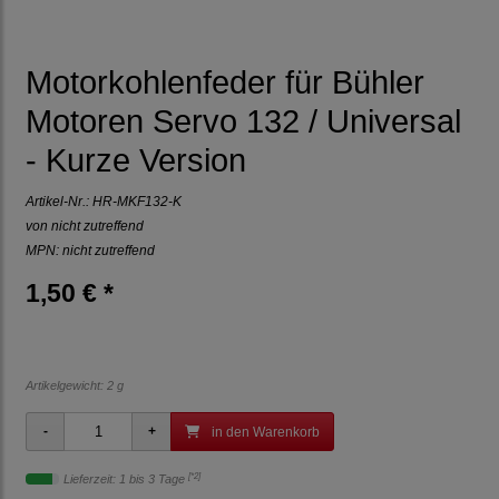
Motorkohlenfeder für Bühler
Motoren Servo 132 / Universal
- Kurze Version
Artikel-Nr.:
HR-MKF132-K
von
nicht zutreffend
MPN: nicht zutreffend
1,50 € *
Artikelgewicht: 2 g
in den Warenkorb
[*2]
Lieferzeit: 1 bis 3 Tage