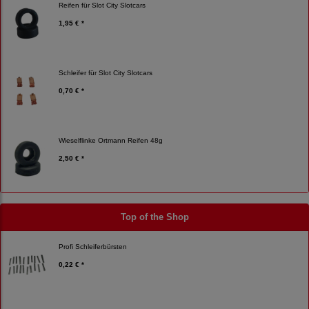
Reifen für Slot City Slotcars
1,95 € *
Schleifer für Slot City Slotcars
0,70 € *
Wieselflinke Ortmann Reifen 48g
2,50 € *
Top of the Shop
Profi Schleiferbürsten
0,22 € *