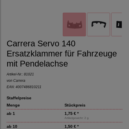
Carrera Servo 140
Ersatzklammer für Fahrzeuge
mit Pendelachse
Artikel-Nr.:
81021
von
Carrera
EAN: 4007486810211
Staffelpreise
Menge
Stückpreis
ab 1
1,75 € *
Artikelgewicht: 2 g
ab 10
1,50 € *