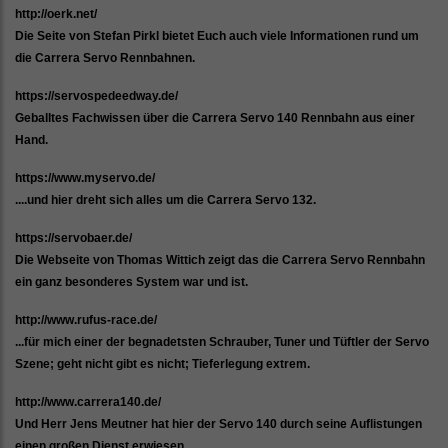
http://oerk.net/
Die Seite von Stefan Pirkl bietet Euch auch viele Informationen rund um
die Carrera Servo Rennbahnen.
https://servospedeedway.de/
Geballtes Fachwissen über die Carrera Servo 140 Rennbahn aus einer
Hand.
https://www.myservo.de/
....und hier dreht sich alles um die Carrera Servo 132.
https://servobaer.de/
Die Webseite von Thomas Wittich zeigt das die Carrera Servo Rennbahn
ein ganz besonderes System war und ist.
http://www.rufus-race.de/
...für mich einer der begnadetsten Schrauber, Tuner und Tüftler der Servo
Szene; geht nicht gibt es nicht; Tieferlegung extrem.
http://www.carrera140.de/
Und Herr Jens Meutner hat hier der Servo 140 durch seine Auflistungen
einen großen Dienst erwiesen.