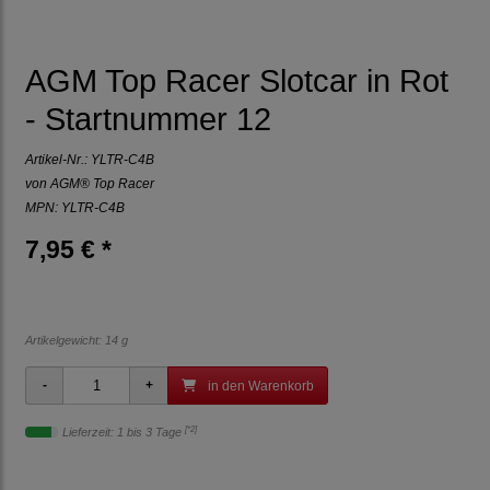
AGM Top Racer Slotcar in Rot
- Startnummer 12
Artikel-Nr.:
YLTR-C4B
von
AGM® Top Racer
MPN: YLTR-C4B
7,95 € *
Artikelgewicht: 14 g
in den Warenkorb
[*2]
Lieferzeit: 1 bis 3 Tage