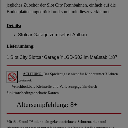
jegliches Zubehör der Slot City Rennbahnen, einfach auf die
Bodenplatten augedrückt und somit mit dieser verklemmt.
Details:
Slotcar Garage zum selbst Aufbau
Lieferumfang:
1 Slot City Slotcar Garage YLGD-S02 im Maßstab 1:87
ACHTUNG:
Das Spielzeug ist nicht für Kinder unter 3 Jahren
geeignet.
Verschluckbare Kleinteile und Verletzungsgefahr durch
funktionsbedingte scharfe Kanten.
Altersempfehlung: 8+
Mit ® , © und ™ oder nicht gekennzeichnete Schutzmarken und
Warenzeichen werden unter Wahrung aller Rechte der Eigentümer zur