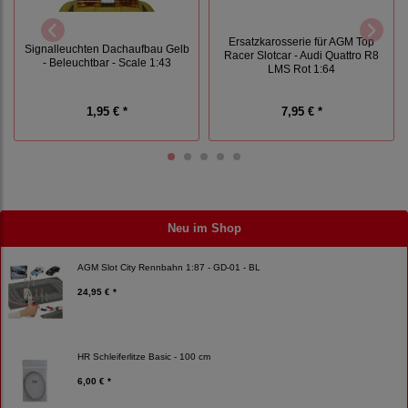
Ersatzkarosserie für AGM Top
Signalleuchten Dachaufbau Gelb
Racer Slotcar - Audi Quattro R8
- Beleuchtbar - Scale 1:43
LMS Rot 1:64
1,95 € *
7,95 € *
Neu im Shop
AGM Slot City Rennbahn 1:87 - GD-01 - BL
24,95 € *
HR Schleiferlitze Basic - 100 cm
6,00 € *