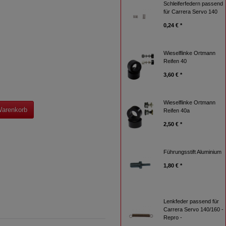
Schleiferfedern passend
für Carrera Servo 140
0,24 € *
Wieselflinke Ortmann
Reifen 40
3,60 € *
Wieselflinke Ortmann
Warenkorb
Reifen 40a
2,50 € *
Führungsstift Aluminium
1,80 € *
Lenkfeder passend für
Carrera Servo 140/160 -
Repro -