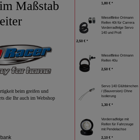
 im Maßstab
1,80 € *
eiter
Wieselflinke Ortmann
Reifen 40t für Carrera
Vorderradfelge Servo
140 und Profi
2,50 € *
Wieselflinke Ortmann
Reifen 40u
2,50 € *
Servo 140 Glühbirnchen
rtigkeit beim greifen und
/ (Bauversion) Ohne
Isolierung
ets die Ihr auch im Webshop
1,30 € *
Vorderradfelge mit
Reifen für Fahrzeuge
mit Pendelachse
rbank
2,10 € *