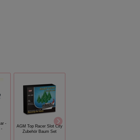
ar -
AGM Top Racer Slot City
AGM Top Racer Slot City
 -
Zubehör Baum Set
Zubehör Leitplanken Set