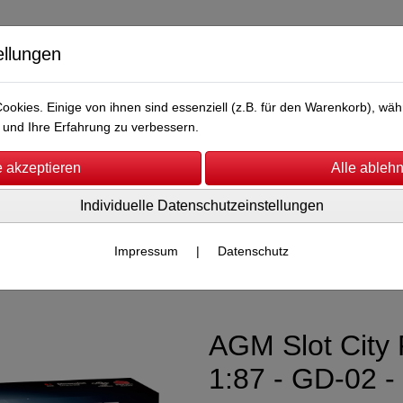
ellungen
okies. Einige von ihnen sind essenziell (z.B. für den Warenkorb), w
und Ihre Erfahrung zu verbessern.
Individuelle Datenschutzeinstellungen
Hip Shot Toys
Reifen
SCB Schleifer
Sale %
Impressum
|
Datenschutz
nbahnen
AGM Slot City
1:87 - GD-02 -