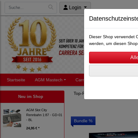
Login
Datenschutzeinst
Dieser Shop verwendet Co
werden, um diesen Shop 
Startseite
AGM Mastech
Carrera Servo
Carrera
Top-Racer
Scale 1:87
Ren
Neu im Shop
AGM Slot City
Rennbahn 1:87 - GD-01
- BL
Bundle %
24,95 € *