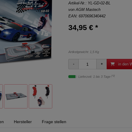
Artikel-Nr.:
YL-GD-02-BL
von
AGM Mastech
EAN: 6970696340442
34,95 € *
Artikelgewicht: 1,5 Kg
in den 
[*2]
Lieferzeit: 1 bis 3 Tage
en
Hersteller
Frage stellen