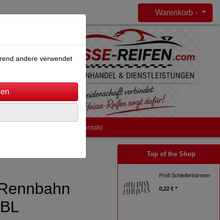
Warenkorb -
ährend andere verwendet
Impressum
AGB
Kontakt
Top of the Shop
Profi Schleiferbürsten
 Rennbahn
0,22 € *
 BL