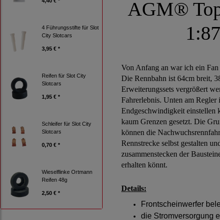
4,40 € *
AGM® Top R
1:87
4 Führungsstifte für Slot
City Slotcars
3,95 € *
Von Anfang an war ich ein Fan d
Reifen für Slot City
Die Rennbahn ist 64cm breit, 3
Slotcars
Erweiterungssets vergrößert wer
1,95 € *
Fahrerlebnis. Unten am Regler i
Endgeschwindigkeit einstellen 
kaum Grenzen gesetzt. Die Gru
Schleifer für Slot City
können die Nachwuchsrennfahrer
Slotcars
Rennstrecke selbst gestalten un
0,70 € *
zusammenstecken der Bausteine.
erhalten könnt.
Wieselflinke Ortmann
Reifen 48g
Details:
2,50 € *
Frontscheinwerfer bel
die Stromversorgung e