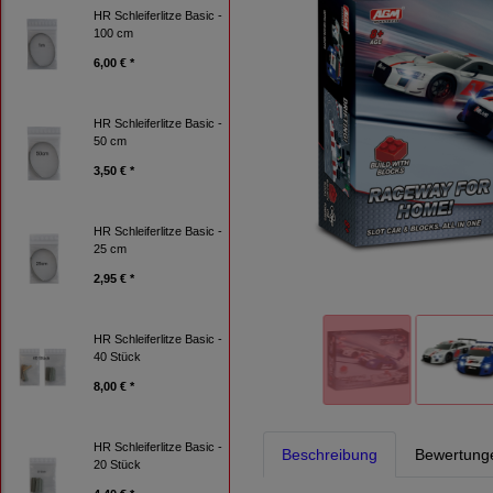
HR Schleiferlitze Basic -
100 cm
6,00 € *
HR Schleiferlitze Basic -
50 cm
3,50 € *
HR Schleiferlitze Basic -
25 cm
2,95 € *
HR Schleiferlitze Basic -
40 Stück
8,00 € *
HR Schleiferlitze Basic -
Beschreibung
Bewertung
20 Stück