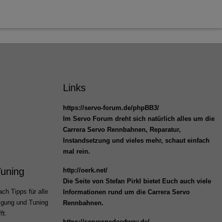
Links
https://servo-forum.de/phpBB3/
Im Servo Forum dreht sich natürlich alles um die
Carrera Servo Rennbahnen, Reparatur,
Instandsetzung und vieles mehr, schaut einfach
mal rein.
Tuning
http://oerk.net/
Die Seite von Stefan Pirkl bietet Euch auch viele
ch Tipps für alle
Informationen rund um die Carrera Servo
igung und Tuning
Rennbahnen.
ft.
https://servospedeedway.de/