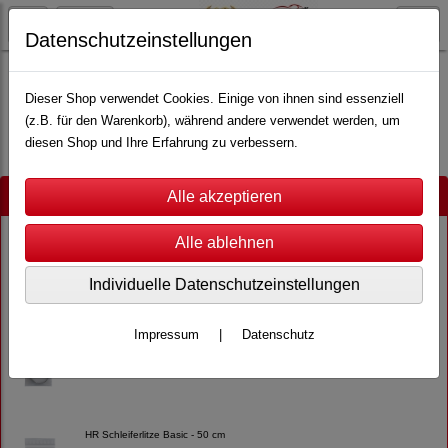
Datenschutzeinstellungen
Carrera
Carrera Hybrid
Dieser Shop verwendet Cookies. Einige von ihnen sind essenziell
(z.B. für den Warenkorb), während andere verwendet werden, um
diesen Shop und Ihre Erfahrung zu verbessern.
Neu im Shop
AGM Slot City Rennbahn 1:87 - GD-01 - BL
24,95 € *
Individuelle Datenschutzeinstellungen
Impressum
|
Datenschutz
HR Schleiferlitze Basic - 100 cm
6,00 € *
HR Schleiferlitze Basic - 50 cm