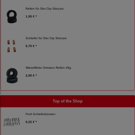
Reifen für Slot City Slotcars
1,95 € *
Schleifer für Slot City Slotcars
0,70 € *
Wieselflinke Ortmann Reifen 48g
2,50 € *
Top of the Shop
Profi Schleiferbürsten
0,22 € *