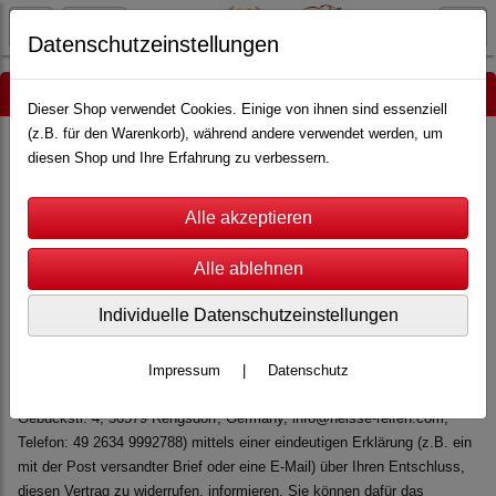
Datenschutzeinstellungen
Widerrufsbelehrung und Muster-Widerrufsformular
Dieser Shop verwendet Cookies. Einige von ihnen sind essenziell
(z.B. für den Warenkorb), während andere verwendet werden, um
Widerrufsformular herunterladen
diesen Shop und Ihre Erfahrung zu verbessern.
Widerrufsbelehrung
Widerrufsrecht Sie haben das Recht, binnen vierzehn Tagen ohne
Angabe von Gründen diesen Vertrag zu widerrufen.
Die Widerrufsfrist beträgt vierzehn Tage ab dem Tag, an dem Sie oder
Individuelle Datenschutzeinstellungen
ein von Ihnen benannter Dritter, der nicht der Beförderer ist, die letzte
Ware in Besitz genommen haben bzw. hat.
Impressum
|
Datenschutz
Um Ihr Widerrufsrecht auszuüben, müssen Sie uns (Torsten Kurz,
Gebückstr. 4, 56579 Rengsdorf, Germany, info@heisse-reifen.com,
Telefon: 49 2634 9992788) mittels einer eindeutigen Erklärung (z.B. ein
mit der Post versandter Brief oder eine E-Mail) über Ihren Entschluss,
diesen Vertrag zu widerrufen, informieren. Sie können dafür das