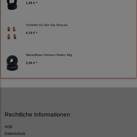
1,95 € *
Schleifer für Slot City Slotcars
0,70 € *
Wieselflinke Ortmann Reifen 48g
2,50 € *
Rechtliche Informationen
AGB
Datenschutz